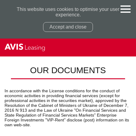
This website uses cookies to optimise your user
experience.
Accept and close
OUR DOCUMENTS
Privacy Policy
Privacy Policy
In accordance with the License conditions for the conduct of
economic activities in providing financial services (except for
professional activities in the securities market), approved by the
Resolution of the Cabinet of Ministers of Ukraine of December 7,
2016 N 913 and the Law of Ukraine "On Financial Services and
State Regulation of Financial Services Markets" Enterprise
Foreign Investments "VIP-Rent" disclose (post) information on its
own web-site.