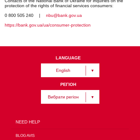
Contacts of the National Bank of Ukraine for inquiries on the
protection of the rights of financial services consumers:
0 800 505 240 |
nbu@bank.gov.ua
https://bank.gov.ua/ua/consumer-protection
LANGUAGE
English
РЕГІОН
Вибрати регіон
NEED HELP
BLOG AVIS