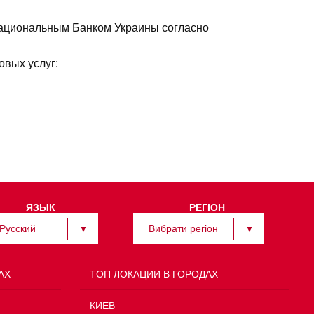
 Национальным Банком Украины согласно
вых услуг:
ЯЗЫК
РЕГІОН
Русский
Вибрати регіон
АХ
TOП ЛОКАЦИИ В ГОРОДАХ
КИЕВ