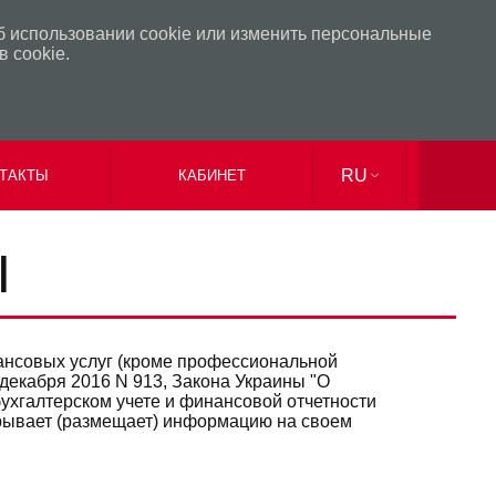
б использовании cookie или изменить персональные
 cookie.
RU
ТАКТЫ
КАБИНЕТ
UK
EN
Ы
ансовых услуг (кроме профессиональной
декабря 2016 N 913, Закона Украины "О
ухгалтерском учете и финансовой отчетности
крывает (размещает) информацию на своем