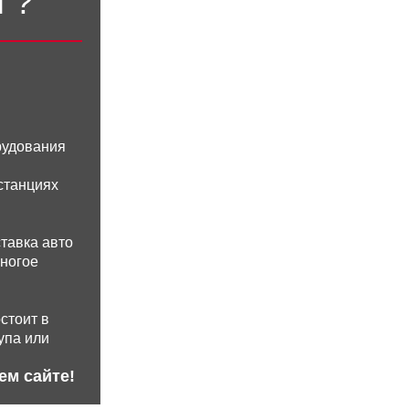
Г?
Политикой конфиденциальности
рудования
станциях
ставка авто
многое
стоит в
упа или
ем сайте!