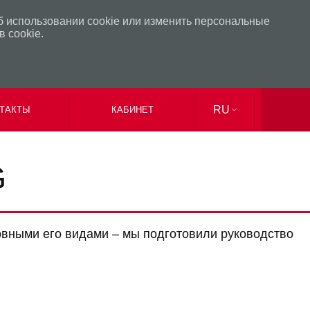
б использовании cookie или изменить персональные
 cookie.
RU
ТАКТЫ
КАБИНЕТ
UK
EN
G
новными его видами – мы подготовили руководство