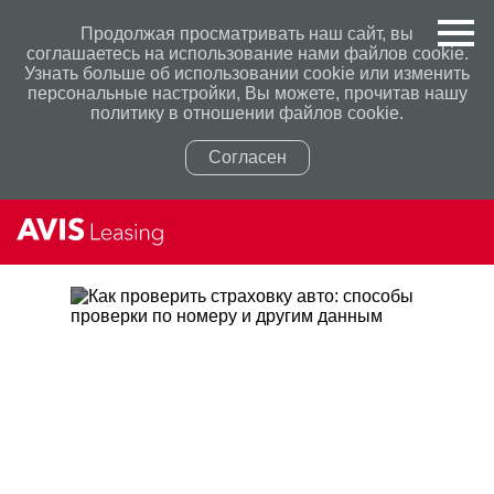
Продолжая просматривать наш сайт, вы
соглашаетесь на использование нами файлов cookie.
Узнать больше об использовании cookie или изменить
персональные настройки, Вы можете, прочитав нашу
политику в отношении файлов cookie.
Согласен
Политикой конфиденциальности
Политикой конфиденциальности
КАК ПРОВЕРИТЬ СТРАХОВКУ
АВТО: СПОСОБЫ ПРОВЕРКИ
ПО НОМЕРУ И ДРУГИМ
ДАННЫМ