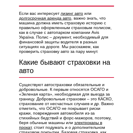
Если вас интересует
лизинг авто
или
долгосрочная аренда авто
, важно знать, что
машина должна иметь страховую историю с
правильно оформленным страховым полисом,
Политикой конфиденциальности
как в случае с автопарком компании Avis
Україна. Полис – документ, необходимый для
финансовой защиты водителя в разных
ситуациях на дороге. Мы расскажем, как
проверить страховку авто за пару минут.
Какие бывают страховки на
авто
Существуют автостраховки обязательные и
добровольные. К первым относятся ОСАГО и
«Зеленая карта», необходимая для выезда за
границу. Добровольные страховки – это КАСКО,
страхование от несчастных случаев и др. Важно
отметить, что ОСАГО не покрывает риски
кражи, повреждения автомобиля из-за
стихийных бедствий и форс-мажоров, поэтому,
беря обычные машины или
электрокары в
прокат
, стоит подумать и о дополнительном
страховом покрытии. Базовая страховка, как