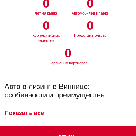
0
0
Лет на рынке
Автомобилей в парке
0
0
Корпоративных
Представительств
клиентов
0
Сервисных партнеров
Авто в лизинг в Виннице:
особенности и преимущества
Если у покупателя недостаточно средств, есть решение –
Показать все
получение транспортного средства в лизинг. Прост в
оформлении и выгодный способ подходит для приобретения
любого автомобиля. Будущий владелец выбирает машину в
соответствии с собственным вкусом и образом жизни. Покупка
в
лизинг авто
предполагает не только получение транспорта