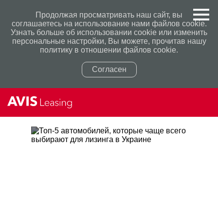
Продолжая просматривать наш сайт, вы
соглашаетесь на использование нами файлов cookie.
Узнать больше об использовании cookie или изменить
персональные настройки, Вы можете, прочитав нашу
политику в отношении файлов cookie.
Согласен
Политикой конфиденциальности
Политикой конфиденциальности
ТОП-5 АВТОМОБИЛЕЙ,
КОТОРЫЕ ЧАЩЕ ВСЕГО
ВЫБИРАЮТ ДЛЯ ЛИЗИНГА В
УКРАИНЕ