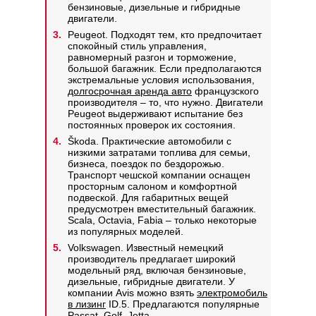
бензиновые, дизельные и гибридные
двигатели.
Peugeot. Подходят тем, кто предпочитает
спокойный стиль управления,
равномерный разгон и торможение,
большой багажник. Если предполагаются
экстремальные условия использования,
долгосрочная аренда авто
французского
производителя – то, что нужно. Двигатели
Peugeot выдерживают испытание без
постоянных проверок их состояния.
Škoda. Практические автомобили с
низкими затратами топлива для семьи,
бизнеса, поездок по бездорожью.
Транспорт чешской компании оснащен
просторным салоном и комфортной
подвеской. Для габаритных вещей
предусмотрен вместительный багажник.
Scala, Octavia, Fabia – только некоторые
из популярных моделей.
Volkswagen. Известный немецкий
производитель предлагает широкий
модельный ряд, включая бензиновые,
дизельные, гибридные двигатели. У
компании Avis можно взять
электромобиль
в лизинг
ID.5. Предлагаются популярные
Passat, Golf, Jetta.