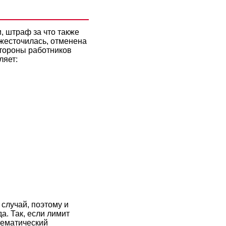
, штраф за что также
ужесточилась, отменена
стороны работников
ляет:
случай, поэтому и
а. Так, если лимит
тематический