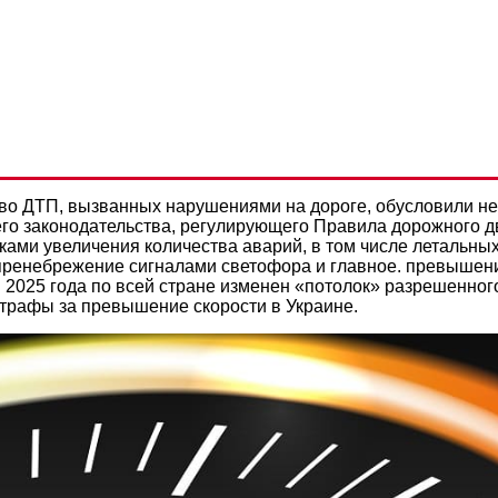
НИЕ СКОРОСТИ В УКРАИНЕ:
Политикой конфиденциальности
СЬ В 2025 ГОДУ?
во ДТП, вызванных нарушениями на дороге, обусловили н
го законодательства, регулирующего Правила дорожного д
ми увеличения количества аварий, в том числе летальных
пренебрежение сигналами светофора и главное. превышен
я 2025 года по всей стране изменен «потолок» разрешенног
трафы за превышение скорости в Украине.