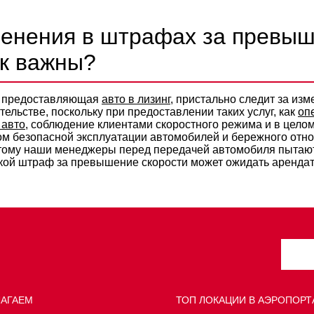
енения в штрафах за превы
ак важны?
g, предоставляющая
авто в лизинг
, пристально следит за из
ельстве, поскольку при предоставлении таких услуг, как
оп
 авто
, соблюдение клиентами скоростного режима и в цело
м безопасной эксплуатации автомобилей и бережного отн
этому наши менеджеры перед передачей автомобиля пытаю
кой штраф за превышение скорости может ожидать арендат
ЛАГАЕМ
ТОП ЛОКАЦИИ В АЭРОПОРТ