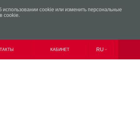
б использовании cookie или изменить персональные
 cookie.
RU
ТАКТЫ
КАБИНЕТ
UK
EN