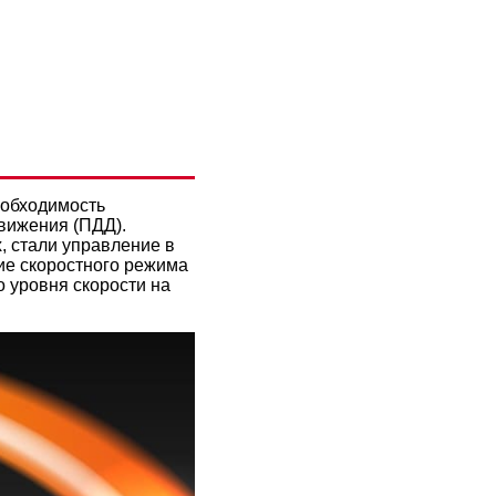
 ЧТО
еобходимость
вижения (ПДД).
, стали управление в
ие скоростного режима
о уровня скорости на