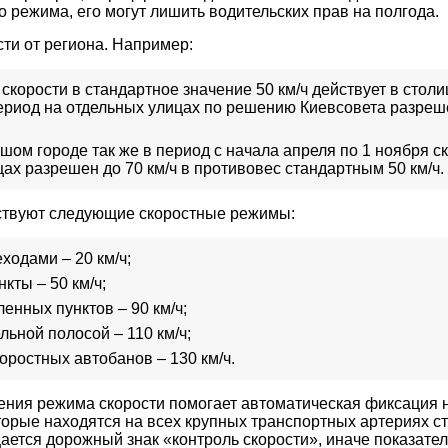
 режима, его могут лишить водительских прав на полгода.
сти от региона. Например:
скорости в стандартное значение 50 км/ч действует в столи
период на отдельных улицах по решению Киевсовета разреш
шом городе так же в период с начала апреля по 1 ноября с
ах разрешен до 70 км/ч в противовес стандартным 50 км/ч.
йствуют следующие скоростные режимы:
ходами – 20 км/ч;
кты – 50 км/ч;
енных пунктов – 90 км/ч;
льной полосой – 110 км/ч;
оростных автобанов – 130 км/ч.
ения режима скорости помогает автоматическая фиксация
торые находятся на всех крупных транспортных артериях с
ется дорожный знак «контроль скорости», иначе показате