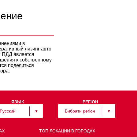
шение
менениями в
еративный лизинг авто
м ПДД является
ошения к собственному
тся поделиться
ора.
ЯЗЫК
РЕГІОН
Русский
Вибрати регіон
АХ
TOП ЛОКАЦИИ В ГОРОДАХ