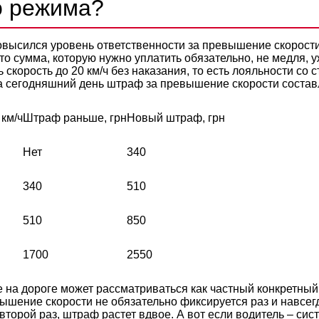
о режима?
высился уровень ответственности за превышение скорости
что сумма, которую нужно уплатить обязательно, не медля, 
скорость до 20 км/ч без наказания, то есть лояльности со 
а сегодняшний день штраф за превышение скорости состав
км/ч
Штраф раньше, грн
Новый штраф, грн
Нет
340
340
510
510
850
1700
2550
 на дороге может рассматриваться как частный конкретный 
ышение скорости не обязательно фиксируется раз и навсегд
торой раз, штраф растет вдвое. А вот если водитель – сис