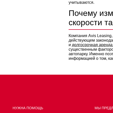
учитываются.
Почему изм
скорости т
Компания Avis Leasin
действующем законодат
и
долгосрочная аренда
существенным факторо
автопарку. Именно по
информацией о том, ка
НУЖНА ПОМОЩЬ
МЫ ПРЕД