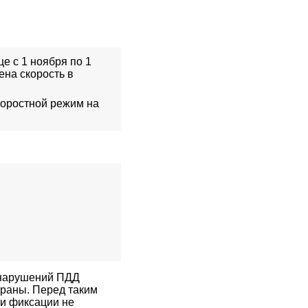
це с 1 ноября по 1
ена скорость в
коростной режим на
 нарушений ПДД
траны. Перед таким
ли фиксации не