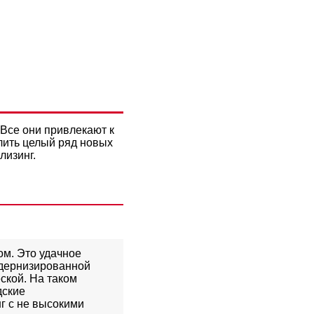
5 ГОД:
В ЛИЗИНГ
 Все они привлекают к
лить целый ряд новых
лизинг.
ом. Это удачное
одернизированной
ской. На таком
дские
г с не высокими