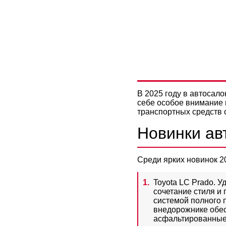
ПРЕДЛОЖЕ
КАКИЕ НО
В 2025 году в автосал
себе особое внимание 
транспортных средств о
Новинки ав
Среди ярких новинок 2
Toyota LC Prado. 
сочетание стиля и
системой полного 
внедорожнике обес
асфальтированные 