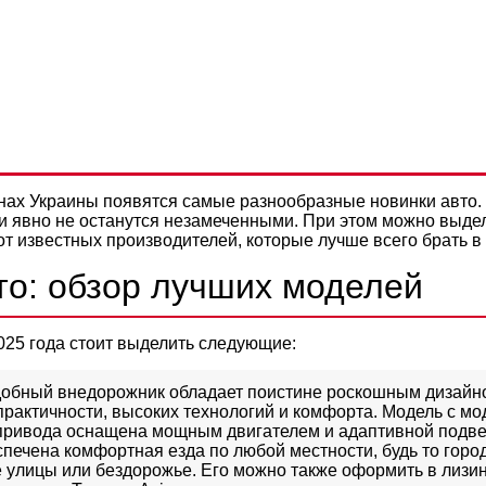
НИЯ АВТОСАЛОНОВ НА 202
Политикой конфиденциальности
ВИНКИ АВТО ЛУЧШЕ БРАТЬ 
онах Украины появятся самые разнообразные новинки авто.
и явно не останутся незамеченными. При этом можно выде
т известных производителей, которые лучше всего брать в 
то: обзор лучших моделей
025 года стоит выделить следующие:
Удобный внедорожник обладает поистине роскошным дизайн
 практичности, высоких технологий и комфорта. Модель с м
привода оснащена мощным двигателем и адаптивной подве
печена комфортная езда по любой местности, будь то горо
улицы или бездорожье. Его можно также оформить в лизин