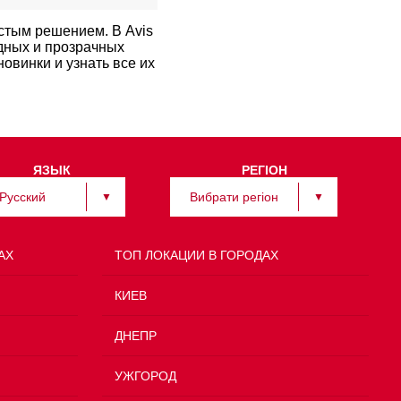
стым решением. В Avis
одных и прозрачных
овинки и узнать все их
ЯЗЫК
РЕГІОН
Русский
Вибрати регіон
АХ
TOП ЛОКАЦИИ В ГОРОДАХ
КИЕВ
ДНЕПР
УЖГОРОД