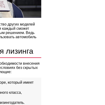
ство других моделей
я каждый сможет
ным решением. Ведь
льзовать автомобиль
я лизинга
еобходимости внесения
 условиях без скрытых
ующие:
оре, который имеет
ного класса,
лизингодатель.