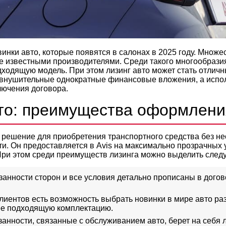
инки авто, которые появятся в салонах в 2025 году. Множе
е известными производителями. Среди такого многообрази
дходящую модель. При этом лизинг авто может стать отлич
 внушительные однократные финансовые вложения, а испо
лючения договора.
то: преимущества оформлени
 решение для приобретения транспортного средства без н
сти. Он предоставляется в Avis на максимально прозрачных
При этом среди преимуществ лизинга можно выделить след
занности сторон и все условия детально прописаны в догов
лиентов есть возможность выбрать новинки в мире авто раз
ее подходящую комплектацию.
занности, связанные с обслуживанием авто, берет на себя 