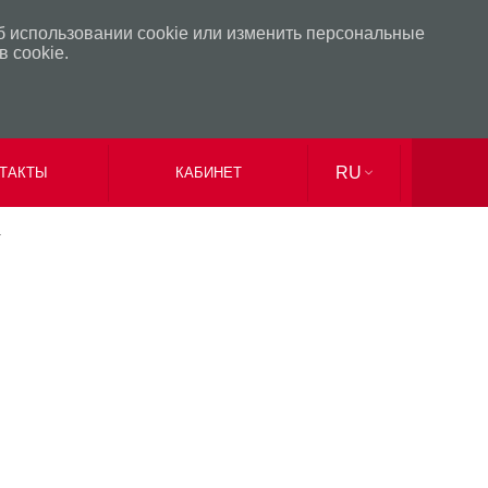
б использовании cookie или изменить персональные
 cookie.
RU
ТАКТЫ
КАБИНЕТ
UK
EN