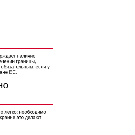
 СКОЛЬКО
НЫ?
ерждает наличие
ечении границы,
 обязательным, если у
ране ЕС.
но
но легко: необходимо
краине это делают