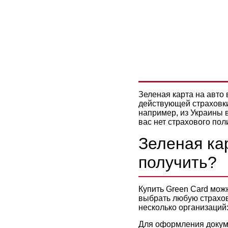
ЗЕЛЕНАЯ 
СТОИТ Д
Зеленая карта на авто
действующей страховки
например, из Украины 
вас нет страхового по
Зеленая кар
получить?
Купить Green Card мож
выбрать любую страхов
несколько организаций
Для оформления докум