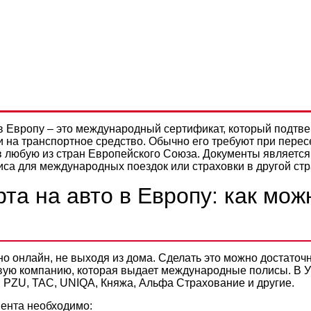
КАРТА НА АВТО В ЕВРОПУ:
Политикой конфиденциальности
ЛЯ АВТОМОБИЛЕЙ ИЗ УКРАИ
 в Европу – это международный сертификат, который подтв
 на транспортное средство. Обычно его требуют при перес
в любую из стран Европейского Союза. Документы является
лиса для международных поездок или страховки в другой ст
та на авто в Европу: как мож
но онлайн, не выходя из дома. Сделать это можно достаточ
ую компанию, которая выдает международные полисы. В У
: PZU, ТАС, UNIQA, Княжа, Альфа Страхование и другие.
ента необходимо: