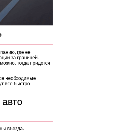
?
панию, где ее
ации за границей.
можно, тогда придется
все необходимые
ут все быстро
 авто
аны въезда.