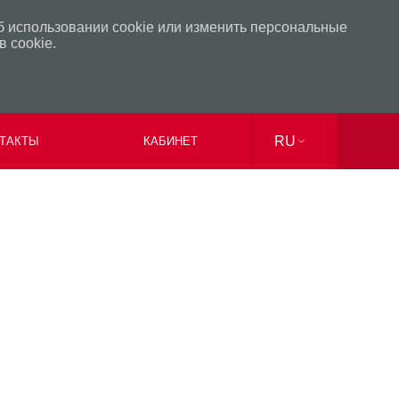
б использовании cookie или изменить персональные
 cookie.
RU
ТАКТЫ
КАБИНЕТ
UK
EN