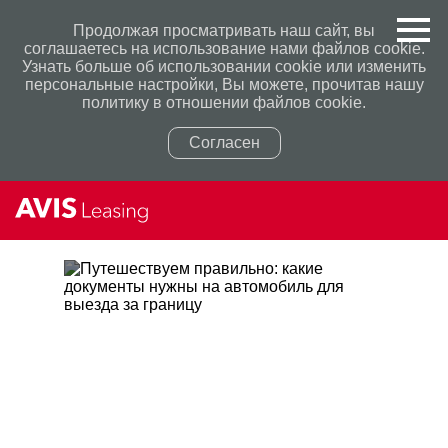
Продолжая просматривать наш сайт, вы
соглашаетесь на использование нами файлов cookie.
Узнать больше об использовании cookie или изменить
персональные настройки, Вы можете, прочитав нашу
политику в отношении файлов cookie.
Согласен
Политикой конфиденциальности
Политикой конфиденциальности
ПУТЕШЕСТВУЕМ
ПРАВИЛЬНО: КАКИЕ
ДОКУМЕНТЫ НУЖНЫ НА
АВТОМОБИЛЬ ДЛЯ ВЫЕЗДА
ЗА ГРАНИЦУ