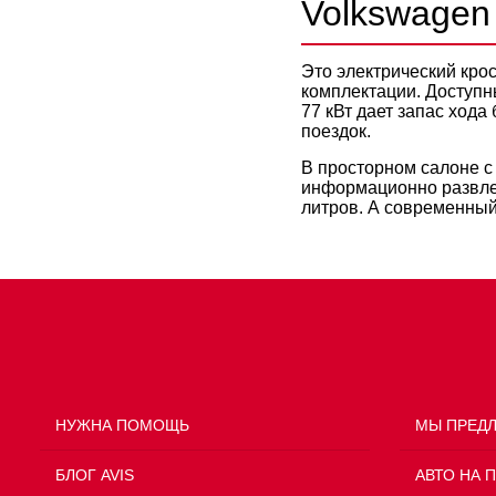
Volkswagen 
Это электрический кро
комплектации. Доступн
77 кВт дает запас хода
поездок.
В просторном салоне с
информационно развлек
литров. А современный
НУЖНА ПОМОЩЬ
МЫ ПРЕД
БЛОГ AVIS
АВТО НА 