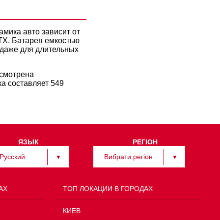
мика авто зависит от
TX. Батарея емкостью
 даже для длительных
усмотрена
а составляет 549
ЯЗЫК
РЕГІОН
Русский
Вибрати регіон
АХ
TOП ЛОКАЦИИ В ГОРОДАХ
КИЕВ