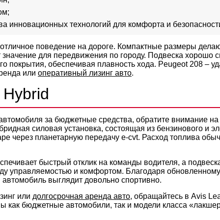
ом;
а инновационных технологий для комфорта и безопасности
отличное поведение на дороге. Компактные размеры дела
 значение для передвижения по городу. Подвеска хорошо с
о покрытия, обеспечивая плавность хода. Peugeot 208 – у
аренда или
оперативный лизинг авто
.
 Hybrid
автомобиля за бюджетные средства, обратите внимание на 
бридная силовая установка, состоящая из бензинового и эл
аре через планетарную передачу e-cvt. Расход топлива обы
спечивает быстрый отклик на команды водителя, а подвеск
ду управляемостью и комфортом. Благодаря обновленному
 автомобиль выглядит довольно спортивно.
изинг или
долгосрочная аренда авто
, обращайтесь в Avis Le
ы как бюджетные автомобили, так и модели класса «лакше