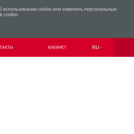
б использовании cookie или изменить персональные
 cookie.
RU
ТАКТЫ
КАБИНЕТ
UK
EN