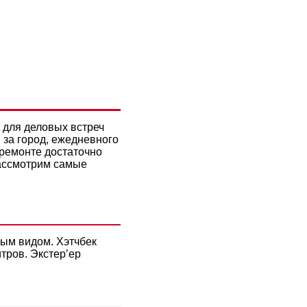
ТВА: КАК
АВТО?
 для деловых встреч
 за город, ежедневного
 ремонте достаточно
Рассмотрим самые
ным видом. Хэтчбек
тров. Экстер’ер