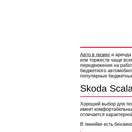
АРЕНДА А
ВЫБРАТЬ
Авто в лизинг
и аренда 
или торжеств чаще все
передвижения на работ
бюджетного автомобил
популярные бюджетные 
Skoda Scal
Хороший выбор для тех
имеет комфортабельный
отличается характерно
В линейке есть бензино