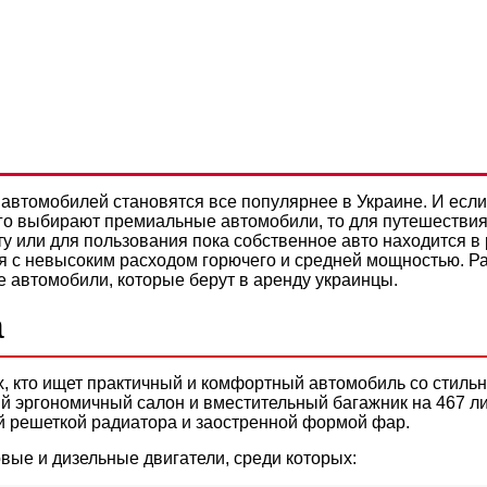
ВТО ЗА БЮДЖЕТНЫЕ СРЕДС
Политикой конфиденциальности
 НАДЕЖНОЕ И НЕДОРОГОЕ 
автомобилей становятся все популярнее в Украине. И если
го выбирают премиальные автомобили, то для путешествия
у или для пользования пока собственное авто находится в
я с невысоким расходом горючего и средней мощностью. 
автомобили, которые берут в аренду украинцы.
a
, кто ищет практичный и комфортный автомобиль со стиль
 эргономичный салон и вместительный багажник на 467 ли
й решеткой радиатора и заостренной формой фар.
вые и дизельные двигатели, среди которых: