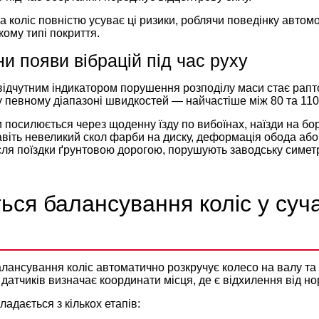
 коліс повністю усуває ці ризики, роблячи поведінку авто
кому типі покриття.
и появи вібрацій під час руху
ідчутним індикатором порушення розподілу маси стає рапто
 певному діапазоні швидкостей — найчастіше між 80 та 110
 посилюється через щоденну їзду по вибоїнах, наїзди на б
авіть невеликий скол фарби на диску, деформація обода або 
сля поїздки ґрунтовою дорогою, порушують заводську симет
ься балансування коліс у суч
лансування коліс автоматично розкручує колесо на валу та
датчиків визначає координати місця, де є відхилення від но
адається з кількох етапів: