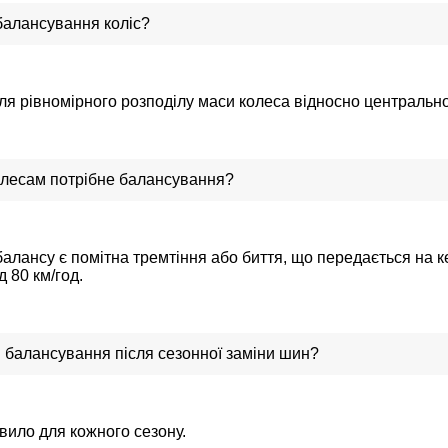
балансування коліс?
я рівномірного розподілу маси колеса відносно центрально
колесам потрібне балансування?
лансу є помітна тремтіння або биття, що передається на ке
 80 км/год.
 балансування після сезонної заміни шин?
авило для кожного сезону.