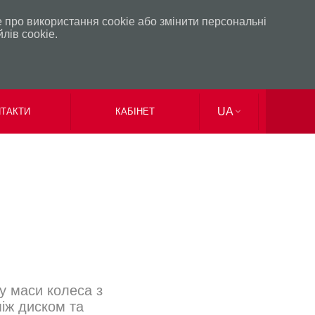
 про використання сookie або змінити персональні
лів сookie.
UA
ТАКТИ
КАБІНЕТ
EN
RU
у маси колеса з
між диском та