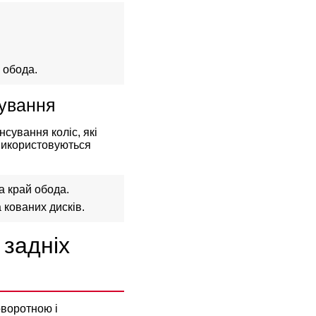
 обода.
сування
сування коліс, які
 використовуються
за край обода.
а кованих дисків.
 задніх
оворотною і