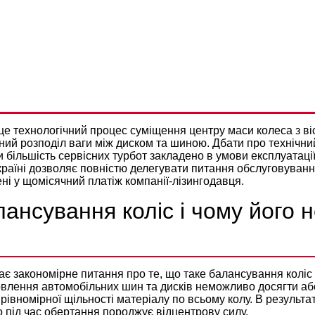
АННЯ КОЛІС ЯК ЗАПОРУКА
І ХОДУ ТА БЕЗПЕКИ КОЖН
Політикою конфіденційності
е технологічний процес суміщення центру маси колеса з ві
ний розподіл ваги між диском та шиною. Дбати про технічни
и більшість сервісних турбот закладено в умови експлуатаці
раїні
дозволяє повністю делегувати питання обслуговуванн
і у щомісячний платіж компанії-лізингодавця.
ансування коліс і чому його 
ає закономірне питання про те, що таке балансування коліс 
овлення автомобільних шин та дисків неможливо досягти аб
рівномірної щільності матеріалу по всьому колу. В результа
о під час обертання породжує відцентрову силу.