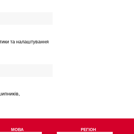
стики та налаштування
шипників,
МОВА
РЕГІОН