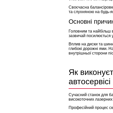
Своєчасна балансіровка
та слухняною на будь-я
Основні причин
Головним та найбільш в
зазвичай посилюється у
Вплив на диски та шини
глибокі дорожні ями. Н
внутрішньої сторони пі
Як виконуєт
автосервісі
Сучасний станок для ба
високоточних лазерних 
Професійний процес скл