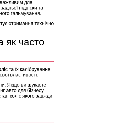
ш важливим для
задньої підвіски та
еного гальмування.
тує отримання технічно
а як часто
ліс та їх калібрування
свої властивості.
ини. Якщо ви шукаєте
инг авто
для бізнесу
тан коліс якого завжди