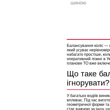
шиною
БАЛАНСУВ
ПЛАВНОСТ
МАНЕВРУ
Балансування коліс — ц
який усуває нерівномір
набагато простіше, кол
оперативний лізинг в Ук
планове ТО вже включен
Що таке бал
ігнорувати?
У багатьох водіїв виник
впливає. Під час вигот
геометричної форми та 
стає важчою за іншу, щ