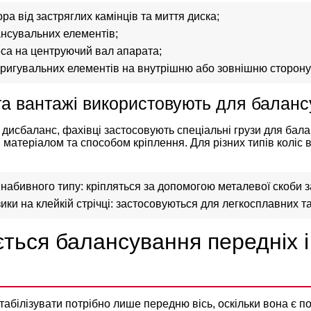
а від застряглих камінців та миття диска;
ансувальних елементів;
са на центруючий вал апарата;
оригувальних елементів на внутрішню або зовнішню сторону
та вантажі використовують для балан
дисбаланс, фахівці застосовують спеціальні грузи для балан
, матеріалом та способом кріплення. Для різних типів коліс
 набивного типу: кріпляться за допомогою металевої скоби 
ики на клейкій стрічці: застосовуються для легкосплавних т
ється балансування передніх і
стабілізувати потрібно лише передню вісь, оскільки вона є п