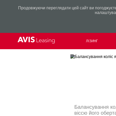
Продовжуючи переглядати цей сайт ви погоджуєтес
налаштуван
ЛІЗИНГ
Балансування ко
віссю його оберт