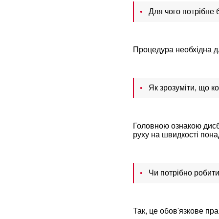
Для чого потрібне 
Процедура необхідна дл
Як зрозуміти, що 
Головною ознакою дисба
руху на швидкості понад
Чи потрібно робити
Так, це обов'язкове пр