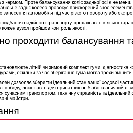
 з кермом. Проте балансування коліс задньої осі є не мен
табільне заднє колесо провокує прискорений знос елементів 
 занесення автомобіля під час різкого повороту або екстр
 придбання надійного транспорту,
продаж авто в лізинг
гаран
 кожен вузол пройшов контроль якості.
бно проходити балансування т
становлюєте літній чи зимовий комплект гуми, діагностика ко
рами, оскільки за час зберігання гума могла трохи змінити 
алей дозволяє зберегти ідеальний стан вашої ходової част
 свободу,
лізинг авто для приватних осіб
або класичний
ліз
я сучасним транспортом, технічну справність та ідеальний с
вані майстри.
ання