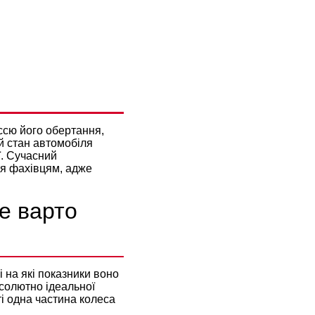
ОГО
ссю його обертання,
й стан автомобіля
ї. Сучасний
я фахівцям, адже
не варто
і на які показники воно
солютно ідеальної
ті одна частина колеса