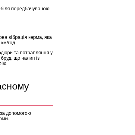
мобіля передбачуваною
ва вібрація керма, яка
 км/год.
ордюри та потрапляння у
бруд, що налип із
рію.
асному
 за допомогою
рми.