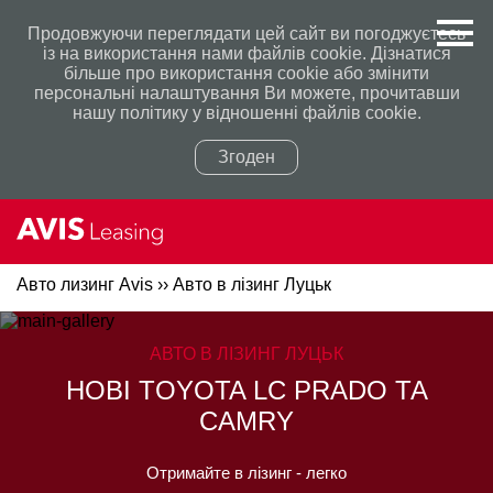
Продовжуючи переглядати цей сайт ви погоджуєтесь
із на використання нами файлів cookie. Дізнатися
більше про використання сookie або змінити
персональні налаштування Ви можете, прочитавши
нашу політику у відношенні файлів сookie.
Згоден
Авто лизинг Avis
››
Авто в лізинг Луцьк
Політикою конфіденційності
Політикою конфіденційності
АВТО В ЛІЗИНГ ЛУЦЬК
НОВІ TOYOTA LC PRADO ТА
CAMRY
Отримайте в лізинг - легко