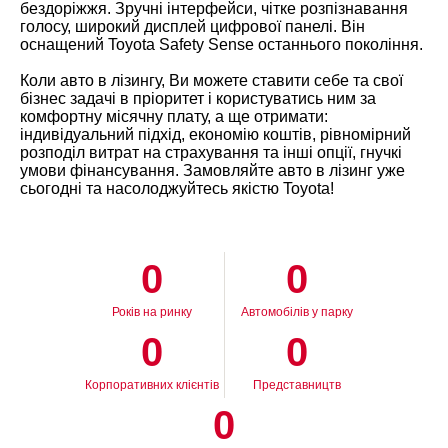
бездоріжжя. Зручні інтерфейси, чітке розпізнавання
голосу, широкий дисплей цифрової панелі. Він
оснащений Toyota Safety Sense останнього покоління.
Коли авто в лізингу, Ви можете ставити себе та свої
бізнес задачі в пріоритет і користуватись ним за
комфортну місячну плату, а ще отримати:
індивідуальний підхід, економію коштів, рівномірний
розподіл витрат на страхування та інші опції, гнучкі
умови фінансування. Замовляйте авто в лізинг уже
сьогодні та насолоджуйтесь якістю Toyota!
0
0
Років на ринку
Автомобілів у парку
0
0
Корпоративних клієнтів
Представництв
0