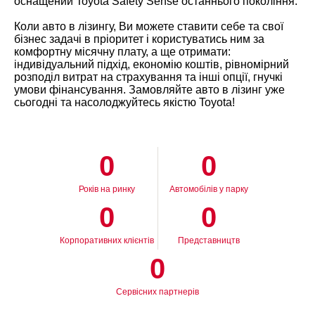
оснащений Toyota Safety Sense останнього покоління.
Коли авто в лізингу, Ви можете ставити себе та свої
бізнес задачі в пріоритет і користуватись ним за
комфортну місячну плату, а ще отримати:
індивідуальний підхід, економію коштів, рівномірний
розподіл витрат на страхування та інші опції, гнучкі
умови фінансування. Замовляйте авто в лізинг уже
сьогодні та насолоджуйтесь якістю Toyota!
0
0
Років на ринку
Автомобілів у парку
0
0
Корпоративних клієнтів
Представництв
0
Сервісних партнерів