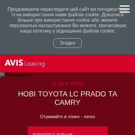
Продовжуючи переглядати цей сайт ви погоджуєтесь
із на використання нами файлів cookie. Дізнатися
більше про використання сookie або змінити
персональні налаштування Ви можете, прочитавши
нашу політику у відношенні файлів сookie.
Згоден
Політикою конфіденційності
Політикою конфіденційності
ЛІЗИНГ АВТО
НОВІ TOYOTA LC PRADO ТА
CAMRY
Отримайте в лізинг - легко
ДІЗНАТИСЬ БІЛЬШЕ
→