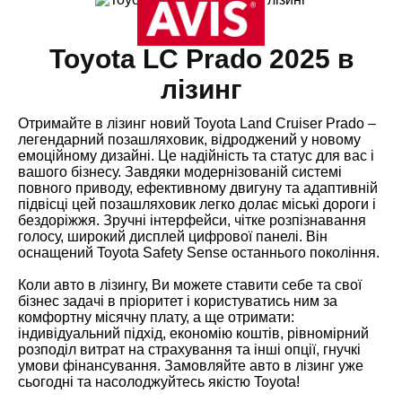
Toyota LC Prado 2025 в
лізинг
Отримайте в лізинг новий Toyota Land Cruiser Prado –
легендарний позашляховик, відроджений у новому
емоційному дизайні. Це надійність та статус для вас і
вашого бізнесу. Завдяки модернізованій системі
повного приводу, ефективному двигуну та адаптивній
підвісці цей позашляховик легко долає міські дороги і
бездоріжжя. Зручні інтерфейси, чітке розпізнавання
голосу, широкий дисплей цифрової панелі. Він
оснащений Toyota Safety Sense останнього покоління.
Коли авто в лізингу, Ви можете ставити себе та свої
бізнес задачі в пріоритет і користуватись ним за
комфортну місячну плату, а ще отримати:
індивідуальний підхід, економію коштів, рівномірний
розподіл витрат на страхування та інші опції, гнучкі
умови фінансування. Замовляйте авто в лізинг уже
сьогодні та насолоджуйтесь якістю Toyota!