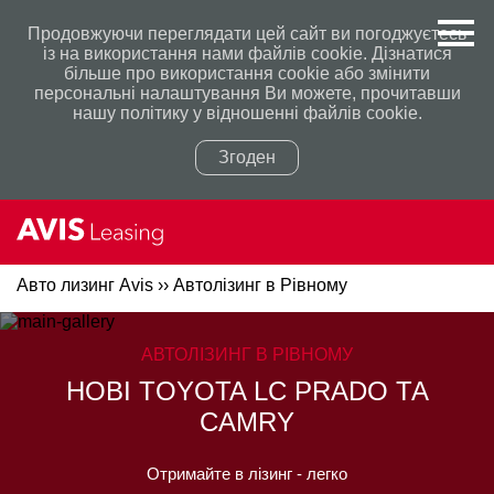
Продовжуючи переглядати цей сайт ви погоджуєтесь
із на використання нами файлів cookie. Дізнатися
більше про використання сookie або змінити
персональні налаштування Ви можете, прочитавши
нашу політику у відношенні файлів сookie.
Згоден
Авто лизинг Avis
››
Автолізинг в Рівному
Політикою конфіденційності
Політикою конфіденційності
АВТОЛІЗИНГ В РІВНОМУ
НОВІ TOYOTA LC PRADO ТА
CAMRY
Отримайте в лізинг - легко