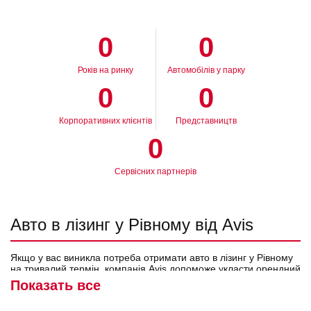
0
0
Років на ринку
Автомобілів у парку
0
0
Корпоративних клієнтів
Представництв
0
Сервісних партнерів
Авто в лізинг у Рівному від Avis
Якщо у вас виникла потреба отримати авто в лізинг у Рівному
на тривалий термін, компанія Avis допоможе укласти орендний
договір на вигідних умовах.
Лізинг авто
доступний як для
Показать все
фізичних осіб, так і для організацій. Наразі центри в
українських аеропортах не працюють, можна звернутися до