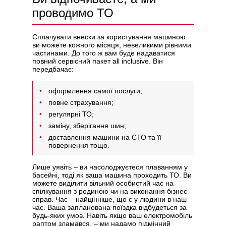
проводимо ТО
Сплачувати внески за користування машиною
ви можете кожного місяця, невеликими рівними
частинами. До того ж вам буде надаватися
повний сервісний пакет all inclusive. Він
передбачає:
оформлення самої послуги;
повне страхування;
регулярні ТО;
заміну, зберігання шин;
доставлення машини на СТО та її
повернення тощо.
Лише уявіть – ви насолоджуєтеся плаванням у
басейні, тоді як ваша машина проходить ТО. Ви
можете виділити вільний особистий час на
спілкування з родиною чи на виконання бізнес-
справ. Час – найцінніше, що є у людини в наш
час. Ваша запланована поїздка відбудеться за
будь-яких умов. Навіть якщо ваш електромобіль
раптом зламався, – ми надамо підмінний