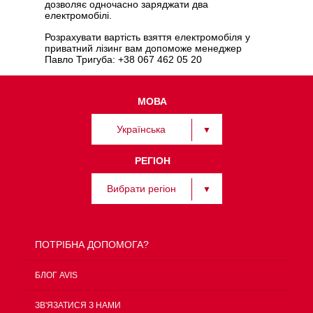
дозволяє одночасно заряджати два
електромобілі.
Розрахувати вартість взяття електромобіля у
приватний лізинг вам допоможе менеджер
Павло Тригуба:
+38 067 462 05 20
МОВА
Українська
РЕГІОН
Вибрати регіон
ПОТРІБНА ДОПОМОГА?
БЛОГ AVIS
ЗВ'ЯЗАТИСЯ З НАМИ