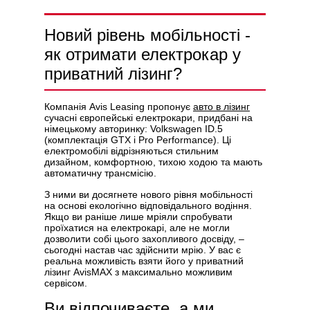
Новий рівень мобільності -
як отримати електрокар у
Політикою конфіденційності
приватний лізинг?
Компанія Avis Leasing пропонує
авто в лізинг
сучасні європейські електрокари, придбані на
німецькому авторинку: Volkswagen ID.5
(комплектація GTX і Pro Performance). Ці
електромобілі відрізняються стильним
дизайном, комфортною, тихою ходою та мають
автоматичну трансмісію.
З ними ви досягнете нового рівня мобільності
на основі екологічно відповідального водіння.
Якщо ви раніше лише мріяли спробувати
проїхатися на електрокарі, але не могли
дозволити собі цього захопливого досвіду, –
сьогодні настав час здійснити мрію. У вас є
реальна можливість взяти його у приватний
лізинг AvisMAX з максимально можливим
сервісом.
Ви відпочиваєте, а ми