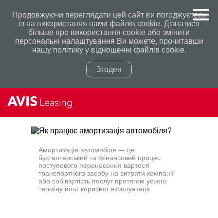
Продовжуючи переглядати цей сайт ви погоджуєтесь
із на використання нами файлів cookie. Дізнатися
більше про використання сookie або змінити
персональні налаштування Ви можете, прочитавши
нашу політику у відношенні файлів сookie.
Згоден
Політикою конфіденційності
Політикою конфіденційності
Амортизація автомобіля — це
бухгалтерський та фінансовий процес
поступового перенесення вартості
транспортного засобу на витрати компанії
або собівартість послуг протягом усього
терміну його корисної експлуатації.
ЯК ПРАЦЮЄ АМОРТИЗАЦІЯ
АВТОМОБІЛЯ?