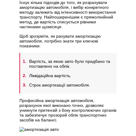
Існує кілька підходів до того, як розрахувати
амортизацію автомобіля, і вибір конкретного
методу залежить від інтенсивності використання
транспорту. Найпоширенішим є прямолінійний
метод, де вартість списується рівними
частинами щомісяця.
Щоб зрозуміти, як рахувати амортизацію
автомобіля, потрібно знати три ключові
показники:
Вартість, за якою авто було придбано та
поставлено на облік.
Ліквідаційна вартість.
Строк амортизації автомобіля.
Професійна амортизація автомобіля,
розрахунок якої виконано точно, дозволяє
уникнути претензій з боку контролюючих органів
та забезпечує прозорий облік транспортних
засобів на балансі.