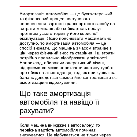
Амортизація автомобіля — це бухгалтерський
та фінансовий процес поступового
перенесення вартості транспортного засобу на
витрати компанії або собівартість послуг
Політикою конфіденційності
протягом усього терміну його корисної
експлуатації. Якщо пояснювати максимально
доступно, то амортизація автомобіля — це
спосіб визнати, що машина з часом втрачає в
ціні через фізичний знос та старіння, і ці втрати
потрібно правильно відображати у звітності.
Наприклад, обираючи
оперативний лізинг
,
підприємство може перекласти частину турбот
про облік на лізингодавця, тоді як при купівлі на
баланс доведеться самостійно контролювати всі
амортизаційні відрахування.
Що таке амортизація
автомобіля та навіщо її
рахувати?
Коли машина виїжджає з автосалону, то
первісна вартість автомобіля починає
знижуватися. Це відбувається не тільки через