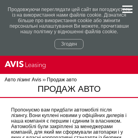
Продовжуючи переглядати цей сайт ви погоджуєтесь
із на використання нами файлів cookie. Дізнатися
більше про використання сookie або змінити
персональні налаштування Ви можете, прочитавши
нашу політику у відношенні файлів сookie.
Згоден
Авто лізинг Avis
››
Продаж авто
Політикою конфіденційності
Політикою конфіденційності
ПРОДАЖ АВТО
Пропонуємо вам придбати автомобілі після
лізингу. Вони куплені новими у офіційних дилерів і
наша компанія є першим і єдиним їх власником.
Автомобілі були закріплені за менеджерами
компаній, для який ми сформували автопарки і у
яких є власні корпоративні стандарти із безпеки