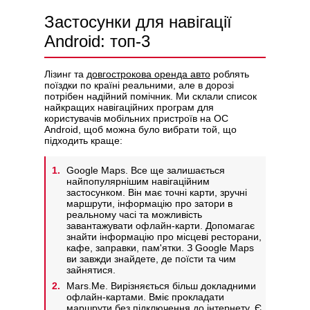
Застосунки для навігації
Android: топ-3
Лізинг та
довгострокова оренда авто
роблять
поїздки по країні реальними, але в дорозі
потрібен надійний помічник. Ми склали список
найкращих навігаційних програм для
користувачів мобільних пристроїв на ОС
Android, щоб можна було вибрати той, що
підходить краще:
Google Maps. Все ще залишається
найпопулярнішим навігаційним
застосунком. Він має точні карти, зручні
маршрути, інформацію про затори в
реальному часі та можливість
завантажувати офлайн-карти. Допомагає
знайти інформацію про місцеві ресторани,
кафе, заправки, пам'ятки. З Google Maps
ви завжди знайдете, де поїсти та чим
зайнятися.
Mars.Me. Вирізняється більш докладними
офлайн-картами. Вміє прокладати
маршрути без підключення до інтернету. Є