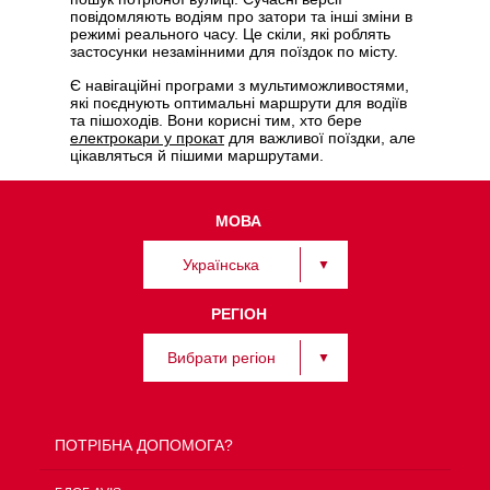
повідомляють водіям про затори та інші зміни в
режимі реального часу. Це скіли, які роблять
застосунки незамінними для поїздок по місту.
Є навігаційні програми з мультиможливостями,
які поєднують оптимальні маршрути для водіїв
та пішоходів. Вони корисні тим, хто бере
електрокари у прокат
для важливої поїздки, але
цікавляться й пішими маршрутами.
МОВА
Українська
РЕГІОН
Вибрати регіон
ПОТРІБНА ДОПОМОГА?