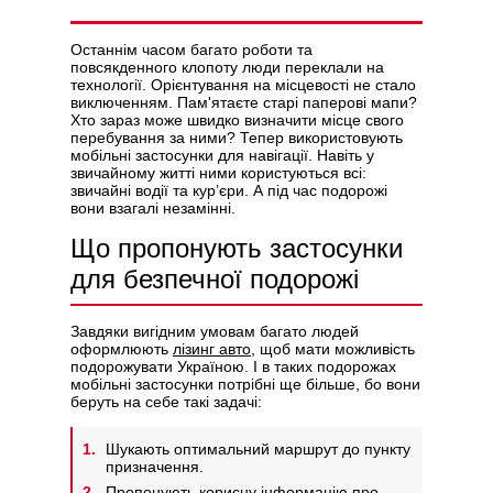
Останнім часом багато роботи та
повсякденного клопоту люди переклали на
технології. Орієнтування на місцевості не стало
виключенням. Пам'ятаєте старі паперові мапи?
Політикою конфіденційності
Хто зараз може швидко визначити місце свого
перебування за ними? Тепер використовують
мобільні застосунки для навігації. Навіть у
звичайному житті ними користуються всі:
звичайні водії та кур’єри. А під час подорожі
вони взагалі незамінні.
Що пропонують застосунки
для безпечної подорожі
Завдяки вигідним умовам багато людей
оформлюють
лізинг авто
, щоб мати можливість
подорожувати Україною. І в таких подорожах
мобільні застосунки потрібні ще більше, бо вони
беруть на себе такі задачі:
Шукають оптимальний маршрут до пункту
призначення.
Пропонують корисну інформацію про