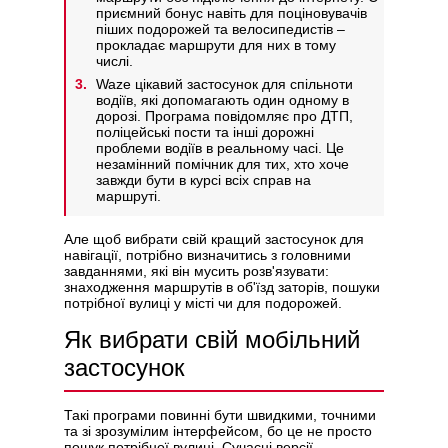
приємний бонус навіть для поціновувачів
піших подорожей та велосипедистів –
прокладає маршрути для них в тому
числі.
Waze цікавий застосунок для спільноти
водіїв, які допомагають один одному в
дорозі. Програма повідомляє про ДТП,
поліцейські пости та інші дорожні
проблеми водіїв в реальному часі. Це
незамінний помічник для тих, хто хоче
завжди бути в курсі всіх справ на
маршруті.
Але щоб вибрати свій кращий застосунок для
навігації, потрібно визначитись з головними
завданнями, які він мусить розв'язувати:
знаходження маршрутів в об'їзд заторів, пошуки
потрібної вулиці у місті чи для подорожей.
Як вибрати свій мобільний
застосунок
Такі програми повинні бути швидкими, точними
та зі зрозумілим інтерфейсом, бо це не просто
пошук потрібної вулиці. Сучасні версії