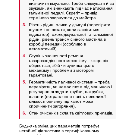
визначити візуально. Треба слідкувати й за
звуками, які виникають під час натискання
гальмівної педалі. Скрегіт – привід
терміново звернутися до майстра.
Рівень рідин: оливи у двигуні (перевіряти
щупом і не чекати, коли засвітиться
індикатор), охолоджувальної та гальмівної
рідин, рівень трансмісійного мастила в
коробці передач (особливо в
автоматичній).
Ступінь зношеності ременя
газорозподільного механізму – якщо він
обірветься, збій чи зупинка цього
механізму і проблеми з мотором
гарантовані.
Герметичність паливної системи – треба
перевіряти, чи немає плям під машиною і
регулярно оглядати трубки, патрубки,
шланги (потрапляння навіть невеликої
кількості бензину під капот може
спричинити загоряння).
Стан очисників скла та світлових приладів.
Будь-яка зміна цих параметрів потребує
негайної діагностики в сертифікованому