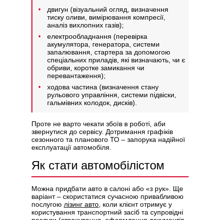
двигун (візуальний огляд, визначення
тиску оливи, вимірювання компресії,
аналіз вихлопних газів);
електрообладнання (перевірка
акумулятора, генератора, системи
запалювання, стартера за допомогою
спеціальних приладів, які визначають, чи є
обриви, коротке замикання чи
перевантаження);
ходова частина (визначення стану
рульового управління, системи підвіски,
гальмівних колодок, дисків).
Проте не варто чекати збоїв в роботі, аби
звернутися до сервісу. Дотримання графіків
сезонного та планового ТО – запорука надійної
експлуатації автомобіля.
Як стати автомобілістом
Можна придбати авто в салоні або «з рук». Ще
варіант – скористатися сучасною привабливою
послугою
лізинг авто
, коли клієнт отримує у
користування транспортний засіб та супровідні