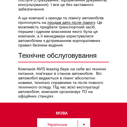
послуги (страхування, оформлення документів,
консультування). І все це без заставного
забезпечення.
А ще компанії з оренди та лізингу автомобілів
пропонують на
продаж авто після лізингу
. Це
можливість придбати транспортний засіб,
першим і єдиним власником якого була ця
компанія, а її менеджери користувалися
автомобілем з дотриманням корпоративних
правил безпеки водіння.
Технічне обслуговування
Компанія AVIS leasing бере на себе всі технічні
питання, пов'язані зі станом автомобіля. Всі
автомобілі видаються в лізинг абсолютно
новими, технічно справними та після повного
технічного огляду. Під час всієї експлуатації
автомобіля, компанія організовує ТО на
офіційних станціях.
МОВА
Українська