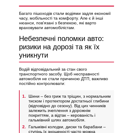
Багато пішоходів стали водіями задля економії
часу, мобільності та комфорту. Але є й інші
нюанси, пов'язані з безпекою, які варто
враховувати автомобілістам.
Політикою конфіденційності
Небезпечні поломки авто:
ризики на дорозі та як їх
уникнути
Водій відповідальний за стан свого
транспортного засобу. Щоб несправності
автомобіля не стали причиною ДТП, важливо
постійно контролювати:
Шини – без гриж та тріщин, з нормальним
тиском і протектором достатньої глибини
(відповідно до сезону). Від цих чинників
залежить зчеплення з дорожнім
покриттям, а відтак – керованість і
гальмівний шлях автомобіля.
Гальмівні колодки, диски та барабани –
ступінь їх зношеності часто можна