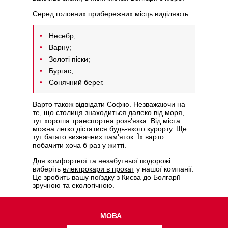
Серед головних прибережних місць виділяють:
Несебр;
Варну;
Золоті піски;
Бургас;
Сонячний берег.
Варто також відвідати Софію. Незважаючи на
те, що столиця знаходиться далеко від моря,
тут хороша транспортна розв'язка. Від міста
можна легко дістатися будь-якого курорту. Ще
тут багато визначних пам'яток. Їх варто
побачити хоча б раз у житті.
Для комфортної та незабутньої подорожі
виберіть
електрокари в прокат
у нашої компанії.
Це зробить вашу поїздку з Києва до Болгарії
зручною та екологічною.
МОВА