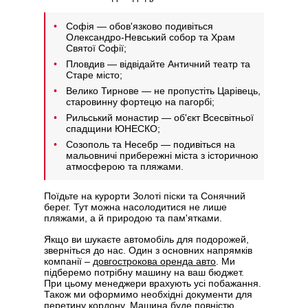
Софія — обов'язково подивіться
Олександро-Невський собор та Храм
Святої Софії;
Пловдив — відвідайте Античний театр та
Старе місто;
Велико Тирнове — не пропустіть Царівець,
старовинну фортецю на пагорбі;
Рильський монастир — об'єкт Всесвітньої
спадщини ЮНЕСКО;
Созополь та Несебр — подивіться на
мальовничі прибережні міста з історичною
атмосферою та пляжами.
Поїдьте на курорти Золоті піски та Сонячний
берег. Тут можна насолодитися не лише
пляжами, а й природою та пам'ятками.
Якщо ви шукаєте автомобіль для подорожей,
зверніться до нас. Один з основних напрямків
компанії –
довгострокова оренда авто
. Ми
підберемо потрібну машину на ваш бюджет.
При цьому менеджери врахують усі побажання.
Також ми оформимо необхідні документи для
перетину кордону. Машина буде повністю