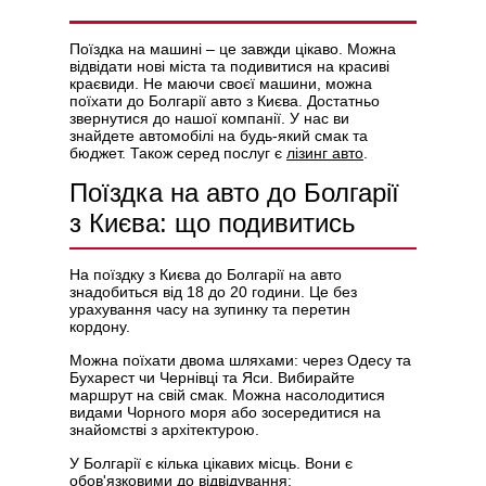
Поїздка на машині – це завжди цікаво. Можна
відвідати нові міста та подивитися на красиві
краєвиди. Не маючи своєї машини, можна
поїхати до Болгарії авто з Києва. Достатньо
Політикою конфіденційності
звернутися до нашої компанії. У нас ви
знайдете автомобілі на будь-який смак та
бюджет. Також серед послуг є
лізинг авто
.
Поїздка на авто до Болгарії
з Києва: що подивитись
На поїздку з Києва до Болгарії на авто
знадобиться від 18 до 20 години. Це без
урахування часу на зупинку та перетин
кордону.
Можна поїхати двома шляхами: через Одесу та
Бухарест чи Чернівці та Яси. Вибирайте
маршрут на свій смак. Можна насолодитися
видами Чорного моря або зосередитися на
знайомстві з архітектурою.
У Болгарії є кілька цікавих місць. Вони є
обов'язковими до відвідування: