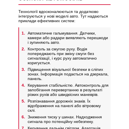
Технології вдосконалюються та додатково
інтегруються у нові моделі авто. Тут надаються
приклади ефективних систем:
Автоматичне гальмування. Датчики,
камери або радари виявляють перешкоди
і зупиняють авто.
Контроль за смугою руху. Водія
попереджають при зміну смуги без
сигналізації, і курс руху автоматично
коригується.
Підвищення візуальної безпеки в сліпих
зонах. Інформація подається на дзеркала,
панель.
Керування стабільністю. Автоконтроль для
запобігання перевертанню в результаті
різких рухів або швидкісних маневрів.
Розпізнавання дорожніх знаків. Їх
відображення на панелі або вітровому
склі.
Зниження тиску у шинах. Надходження
сигнала про потенційну небезпеку.
Керування дальнім світлом. Адаптація