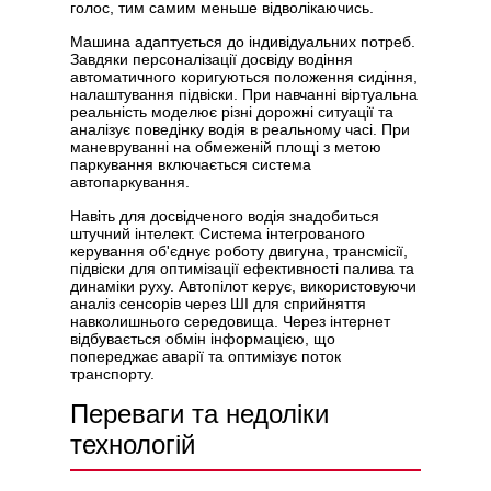
голос, тим самим меньше відволікаючись.
Машина адаптується до індивідуальних потреб.
Завдяки персоналізації досвіду водіння
автоматичного коригуються положення сидіння,
налаштування підвіски. При навчанні віртуальна
реальність моделює різні дорожні ситуації та
аналізує поведінку водія в реальному часі. При
маневруванні на обмеженій площі з метою
паркування включається система
автопаркування.
Навіть для досвідченого водія знадобиться
штучний інтелект. Система інтегрованого
керування об'єднує роботу двигуна, трансмісії,
підвіски для оптимізації ефективності палива та
динаміки руху. Автопілот керує, використовуючи
аналіз сенсорів через ШІ для сприйняття
навколишнього середовища. Через інтернет
відбувається обмін інформацією, що
попереджає аварії та оптимізує поток
транспорту.
Переваги та недоліки
технологій