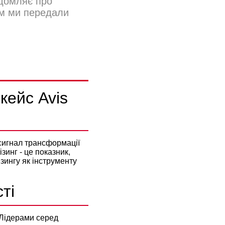
ідомляє про
ам ми передали
НИЙ
 кейс Avis
 сигнал трансформації
зинг - це показник,
ізингу
як інструменту
ті
. Лідерами серед