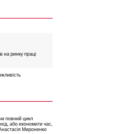
в на ринку праці
ожливість
ючи повний цикл
хід, або економити час,
є Анастасія Мироненко