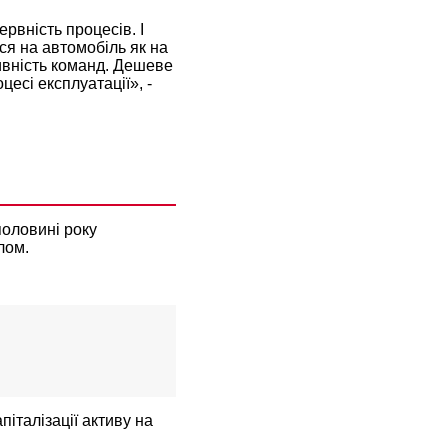
ервність процесів. І
ся на автомобіль як на
ктивність команд. Дешеве
есі експлуатації», -
половині року
лом.
італізації активу на