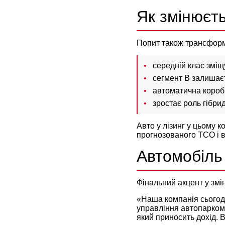
Як змінюєт
Попит також трансформу
середній клас зміщ
сегмент B залишає
автоматична коробк
зростає роль гібрид
Авто у лізинг
у цьому ко
прогнозованого TCO і в
Автомобіль 
Фінальний акцент у змін
«Наша компанія сьогодн
управління автопарком 
який приносить дохід. 