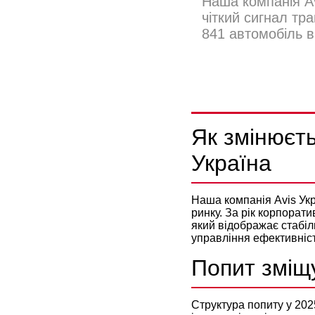
Наша компанія Av
чіткий сигнал тр
841 автомобіль в
ОПЕРАЦІЙ
ІНСТРУМ
Як змінюєть
Україна
Наша компанія Avis Укр
ринку. За рік корпорат
який відображає стабіл
управління ефективніс
Попит зміщу
Структура попиту у 202