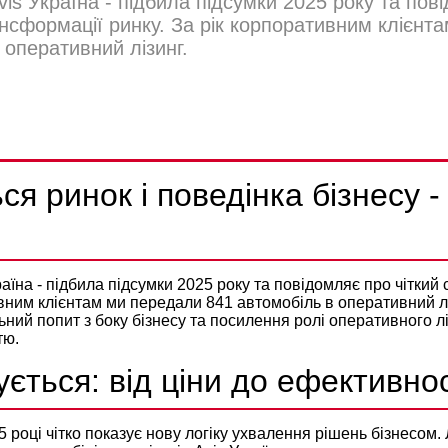
is Україна - підбила підсумки 2025 року та пов
ансформації ринку. За рік корпоративним клієнт
 оперативний лізинг.
НИЙ ЛІЗИНГ ЯК СТРАТЕГІЧ
Політикою конфіденційності
ЕНТ
ся ринок і поведінка бізнесу -
аїна - підбила підсумки 2025 року та повідомляє про чіткий
ивним клієнтам ми передали 841 автомобіль в оперативний лі
ьний попит з боку бізнесу та посилення ролі
оперативного л
тю.
ється: від ціни до ефективнос
5 році чітко показує нову логіку ухвалення рішень бізнесом