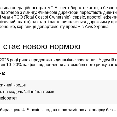
стина операційної стратегії. Бізнес обирає не авто, а безпер
 партнера з лізингу. Фінансові директори перестають дивити
і уваги TCO (Total Cost of Ownership): сервіс, простої, ефе
ісячний платіж) на старті часто виявляється дорожчим у проц
оненко, керівниця департаменту продажів Avis Україна
нг стає новою нормою
2026 році ринок продовжить динамічне зростання. У другій 
рівні 10–20% на фоні відновлення автомобільного ринку зага
на:
асичний кредит
 на модель “all-in” платежів
пріоритет
обирає цикл 4–5 років з подальшою заміною автопарку без кап