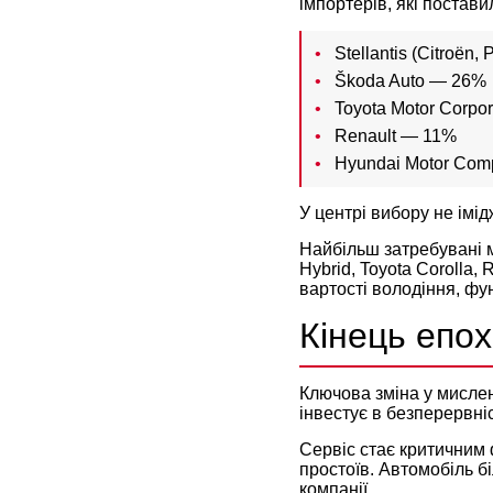
імпортерів, які постави
Stellantis (Citroën
Škoda Auto — 26%
Toyota Motor Corpo
Renault — 11%
Hyundai Motor Co
У центрі вибору не імід
Найбільш затребувані м
Hybrid, Toyota Corolla, 
вартості володіння, фун
Кінець епо
Ключова зміна у мислен
інвестує в безперервні
Сервіс стає критичним 
простоїв. Автомобіль б
компанії.