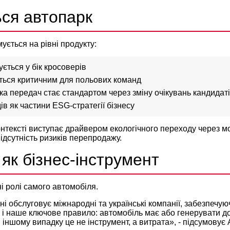
ься автопарк
ється на рівні продукту:
ується у бік кросоверів
ться критичним для польових команд
а передач стає стандартом через зміну очікувань кандидаті
ів як частини ESG-стратегії бізнесу
нтексті виступає драйвером екологічного переходу через м
ідсутність ризиків перепродажу.
як бізнес-інструмент
і ролі самого автомобіля.
і обслуговує міжнародні та українські компанії, забезпечу
і наше ключове правило: автомобіль має або генерувати до
В іншому випадку це не інструмент, а витрата», - підсумову