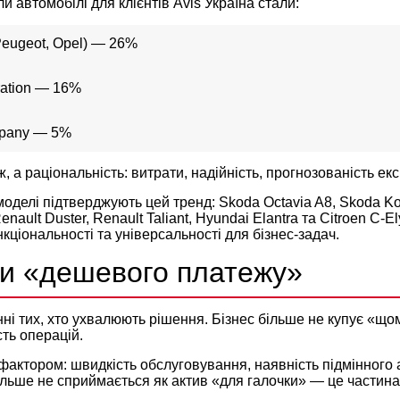
ли автомобілі для клієнтів Avis Україна стали:
, Peugeot, Opel) — 26%
ration — 16%
mpany — 5%
ж, а раціональність: витрати, надійність, прогнозованість екс
оделі підтверджують цей тренд: Skoda Octavia A8, Skoda Kod
Renault Duster, Renault Taliant, Hyundai Elantra та Citroen C-E
кціональності та універсальності для бізнес-задач.
хи «дешевого платежу»
ні тих, хто ухвалюють рішення. Бізнес більше не купує «щом
сть операцій.
фактором: швидкість обслуговування, наявність підмінного а
ільше не сприймається як актив «для галочки» — це частина