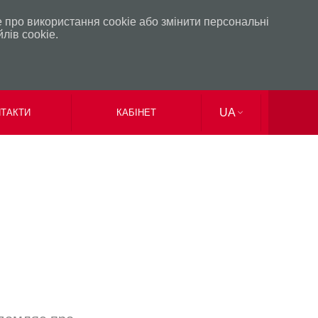
 про використання сookie або змінити персональні
лів сookie.
UA
ТАКТИ
КАБІНЕТ
EN
RU