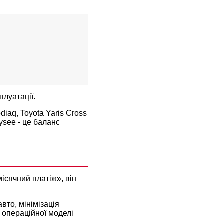
плуатації.
iaq, Toyota Yaris Cross
lysee - це баланс
ісячний платіж», він
вто, мінімізація
 операційної моделі