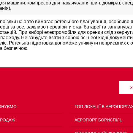
для машини: компресор для накачування шин, домкрат, спец
нія).
 поїздки на авто вимагає ретельного планування, особливо 
Перш за все, важливо перевірити стан батареї та запланува
танцій. При виборі електромобіля для оренди слід звернут
пас ходу. Не забудьте взяти з собою всі необхідні документи
ліс. Ретельна підготовка допоможе уникнути неприємних сю
а безпечною.
У
ОНУЄМО
ТОП ЛОКАЦІЇ В АЕРОПОРТА
ПРОДАЖ
АЕРОПОРТ БОРИСПІЛЬ