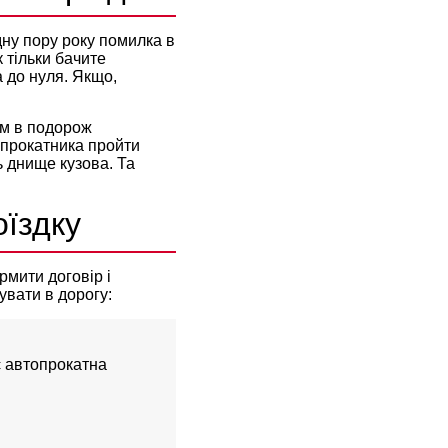
ну пору року помилка в
 тільки бачите
 до нуля. Якщо,
ам в подорож
опрокатника пройти
ь днище кузова. Та
оїздку
мити договір і
увати в дорогу:
є автопрокатна