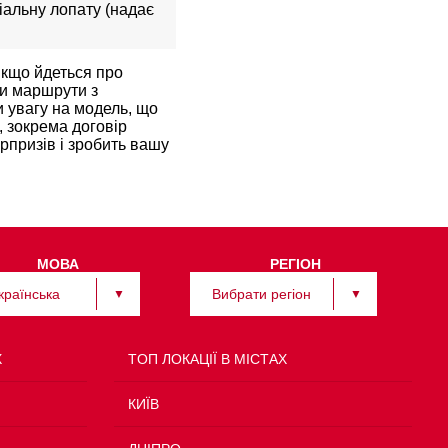
іальну лопату (надає
якщо йдеться про
ти маршрути з
и увагу на модель, що
, зокрема договір
рпризів і зробить вашу
МОВА
РЕГІОН
країнська
Вибрати регіон
Х
TOП ЛОКАЦІЇ В МІСТАХ
КИЇВ