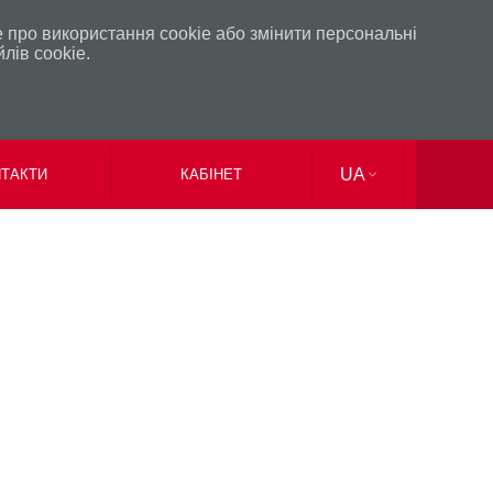
 про використання сookie або змінити персональні
лів сookie.
UA
ТАКТИ
КАБІНЕТ
EN
RU