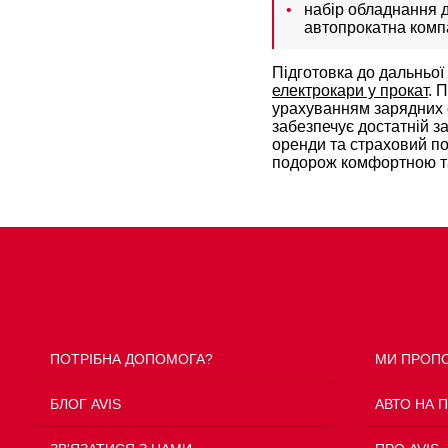
набір обладнання 
автопрокатна компа
Підготовка до дальньої
електрокари у прокат
. 
урахуванням зарядних с
забезпечує достатній за
оренди та страховий по
подорож комфортною т
ПОТРІБНА ДОПОМОГА?
МИ ПРОП
БЛОГ AVIS
АВТО НА 