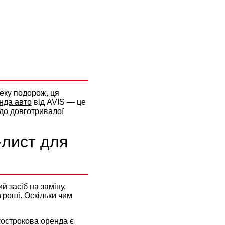
РАЇНА
еку подорож, ця
нда авто
від AVIS — це
 до довготривалої
-лист для
 засіб на заміну,
роші. Оскільки чим
гострокова оренда є