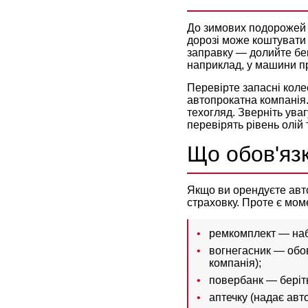
До зимових подорожей 
дорозі може коштувати 
заправку — долийте бен
наприклад, у машини про
Перевірте запасні коле
автопрокатна компанія
техогляд. Зверніть уваг
перевірять рівень олій 
Що обов'язк
Якщо ви орендуєте авто
страховку. Проте є моме
ремкомплект — наб
вогнегасник — обов
компанія);
повербанк — беріть
аптечку (надає авт