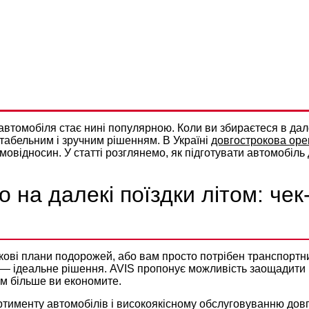
ТУВАТИ АВТОМОБІЛЬ ДО
Політикою конфіденційності
ВАЛОЇ ПОДОРОЖІ З AVIS УК
втомобіля стає нині популярною. Коли ви збираєтеся в дал
табельним і зручним рішенням. В Україні
довгострокова оре
ємовідносин. У статті розглянемо, як підготувати автомобіль
 на далекі поїздки літом: чек
кові плани подорожей, або вам просто потрібен транспортний
— ідеальне рішення. AVIS пропонує можливість заощадити г
м більше ви економите.
тименту автомобілів і високоякісному обслуговуванню дов