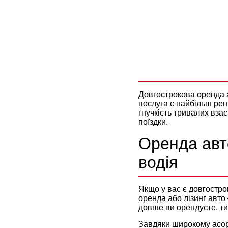
ЯК ПІДГО
ДОВГОТРИ
Довгострокова оренда а
послуга є найбільш рен
гнучкість тривалих вза
поїздки.
Оренда авто
водія
Якщо у вас є довгостро
оренда або
лізинг авто
довше ви орендуєте, ти
Завдяки широкому асор