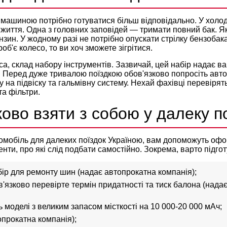
машиною потрібно готуватися більш відповідально. У холод
життя. Одна з головних заповідей — тримати повний бак. Як
зин. У жодному разі не потрібно опускати стрілку бензобака
б'є колесо, то ви хоч зможете зігрітися.
са, склад набору інструментів. Зазвичай, цей набір надає в
. Перед дуже тривалою поїздкою обов'язково попросіть авт
у на підвіску та гальмівну систему. Нехай фахівці перевірят
та фільтри.
ово взяти з собою у далеку п
мобіль для далеких поїздок Україною, вам допоможуть офор
нти, про які слід подбати самостійно. Зокрема, варто підгот
ір для ремонту шин (надає автопрокатна компанія);
'язково перевірте термін придатності та тиск балона (нада
 моделі з великим запасом місткості на 10 000-20 000 мАч;
опрокатна компанія);