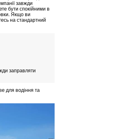
омпанії завжди
ете бути спокійними в
товки. Якщо ви
йтесь на стандартний
авжди заправляти
е для водіння та