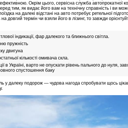
ефективною. Окрім цього, сервісна служба автопрокатної к
еред тим, як видає його вам на технічну справність і ви мож
поїздка на далекі відстані на авто потребує ретельної підго
на довгий термін чи взяли його в лізинг, то завжди орієнту
ітлової індикації, фар далекого та ближнього світла.
їхню пружність
ку двигуна
статньої кількості омивача скла.
ції в Україні, варто не опускати рівень пального до нуля, з
повного спустошення баку
ь у далеку подорож — чудова нагода спробувати щось цікав
у.