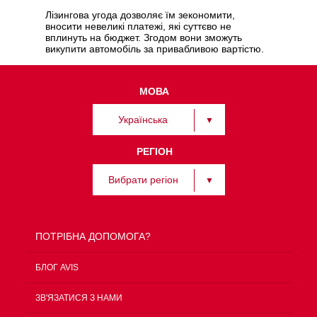
Лізингова угода дозволяє їм зекономити,
вносити невеликі платежі, які суттєво не
вплинуть на бюджет. Згодом вони зможуть
викупити автомобіль за привабливою вартістю.
МОВА
Українська
РЕГІОН
Вибрати регіон
ПОТРІБНА ДОПОМОГА?
БЛОГ AVIS
ЗВ'ЯЗАТИСЯ З НАМИ