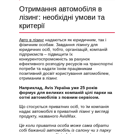
Отримання автомобіля в
лізинг: необхідні умови та
критерії
Авто в лізинг
надаються як юридичним, так і
фізичним особам. Завдання лізингу для
юридичних осіб, тобто, організацій, компаній
підприємств – підвищити їх
конкурентоспроможність за рахунок
ефективного розподілу ресурсів на транспортні
потреби та надати їхнім працівникам
позитивний досвіт користування автомобілем,
отриманим в лізинг.
Наприклад, Avis Україна уже 25 років
формує для великих компаній цілі парки на
сотні автомобілів з повним сервісом.
Що стосується приватних осіб, то їм компанія
надає автомобілі в приватний лізинг у вигляді
продукту, названого AvisMax.
Це коли приватна особа може сама обрати
собі бажаний автомобіль із салону чи з парку