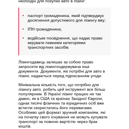
необхідні для покупки авто в лізинг:
паспорт громадянина, який підтверджує
досягнення допустимого для лізингу віку;
ІПН громадянина;
водійське посвідчення, що надає право
керувати певними категоріями
транспортних засобів.
Лізингодавець залишає за собою право
запросити від лізингоодержувача інші
документи. Документи, які потрібні для авто в
лізинг, надаються перед підписанням угоди.
Мінімальна кількість того, що потрібно для
лізингу авто, робить цей інструмент все більш
популярним. В Україні лізинг працює не так
давно, як в США та країнах Західної Європи,
однак тисячі фізичних та юридичних осіб вже
встигли скористатись його перевагами.
Особливо цей формат зручний компаніям, які
на початку свого існування не можуть купувати
транспорт за повною вартістю через брак
коштів.