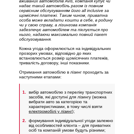
вживаних автомобілів Avis, компанія купує чи
надає такий автомобіль разом із повним
сервісним обслугуванням його all inclusive за
щомісячні платежі. Таким чином, приватна
особа може вкладати кошти в себе, в родину
чи у свою справу, а лізингова компанія
забезпечує автомобілем та піклується про
нього, надаючи максимально повний пакет
обслуговування.
Кожна угода оформлюється на індивідуальних
прозорих умовах, відповідно до яких
встановлюється розмір щомісячних платежів,
тривалість договору, інші показники.
Отримання автомобілю в лізинг проходить за
наступними етапами:
вибір автомобілю з переліку транспортних
засобів, які доступні для лізингу (можна
вибрати авто за категорією та
характеристиками, в тому числі взяти
електромобілі у лізинг
);
формування індивідуальної угоди залежно
від особливостей клієнта – для приватних
осіб та компаній умови будуть різними;