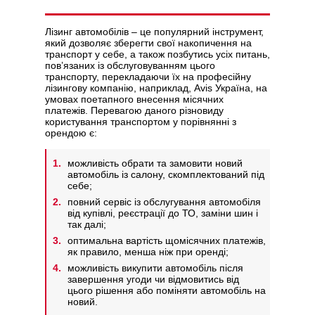
Лізинг автомобілів – це популярний інструмент,
який дозволяє зберегти свої накопичення на
транспорт у себе, а також позбутись усіх питань,
пов’язаних із обслуговуванням цього
Політикою конфіденційності
транспорту, перекладаючи їх на професійну
лізингову компанію, наприклад, Avis Україна, на
умовах поетапного внесення місячних
платежів. Перевагою даного різновиду
користування транспортом у порівнянні з
орендою є:
можливість обрати та замовити новий
автомобіль із салону, скомплектований під
себе;
повний сервіс із обслугування автомобіля
від купівлі, реєстрації до ТО, заміни шин і
так далі;
оптимальна вартість щомісячних платежів,
як правило, менша ніж при оренді;
можливість викупити автомобіль після
завершення угоди чи відмовитись від
цього рішення або поміняти автомобіль на
новий.