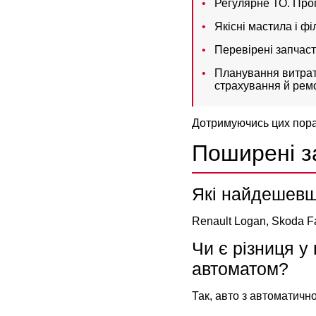
Регулярне ТО. Про
Якісні мастила і ф
Перевірені запчас
Планування витрат
страхування й ремо
Дотримуючись цих пора
Поширені 
Які найдешевші
Renault Logan, Skoda Fa
Чи є різниця у
автоматом?
Так, авто з автоматичн