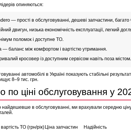
лідерів опиняються:
ndero — прості в обслуговуванні, дешеві запчастини, багато
йний двигун, низька економічність експлуатації, легкий догл
інімум поломок і доступне ТО.
tra — баланс між комфортом і вартістю утримання.
ривалий кросовер із доступним сервісом навіть поза містом
овуванні автомобілі в Україні показують стабільні результат
щує 8–9 тис. грн.
о по ціні обслуговування у 20
о найдешевше в обслуговуванні, ми врахували середню ціну
талей.
вартість ТО (грн/рік)
Ціна запчастин
Надійність