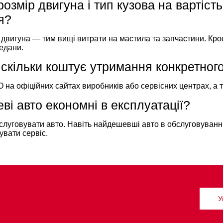
озмір двигуна і тип кузова на вартість
я?
 двигуна — тим вищі витрати на мастила та запчастини. Кр
седани.
 скільки коштує утримання конкретног
О на офіційних сайтах виробників або сервісних центрах, а т
ві авто економні в експлуатації?
слуговувати авто. Навіть найдешевші авто в обслуговуванн
увати сервіс.
У