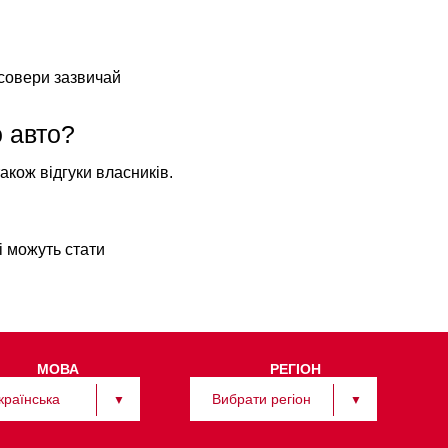
осовери зазвичай
о авто?
акож відгуки власників.
і можуть стати
МОВА
РЕГІОН
країнська
Вибрати регіон