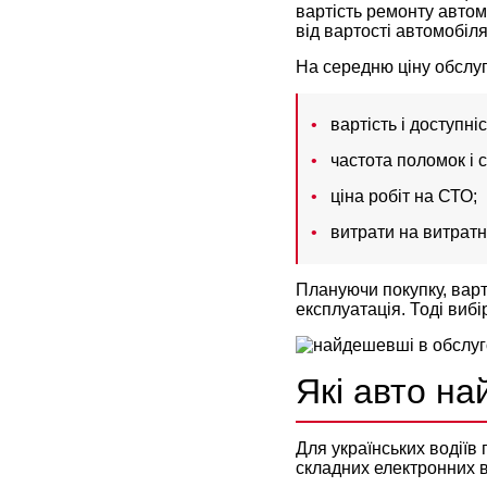
вартість ремонту автом
від вартості автомобіл
На середню ціну обслу
вартість і доступн
частота поломок і 
ціна робіт на СТО;
витрати на витратн
Плануючи покупку, варт
експлуатація. Тоді виб
Які авто на
Для українських водіїв
складних електронних в