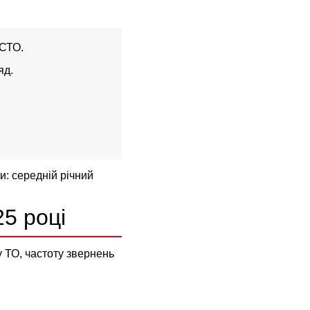
 СТО.
яд.
.
и: середній річний
25 році
 ТО, частоту звернень