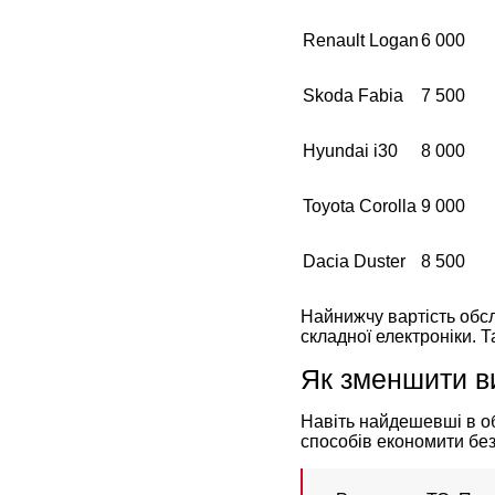
Renault Logan
6 000
Skoda Fabia
7 500
Hyundai i30
8 000
Toyota Corolla
9 000
Dacia Duster
8 500
Найнижчу вартість обс
складної електроніки. 
Як зменшити в
Навіть найдешевші в об
способів економити без