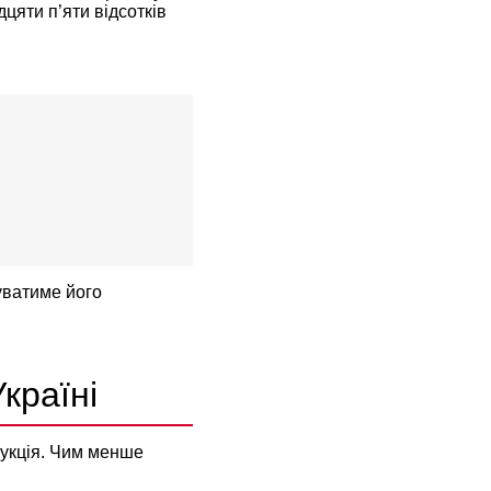
цяти п’яти відсотків
уватиме його
країні
рукція. Чим менше