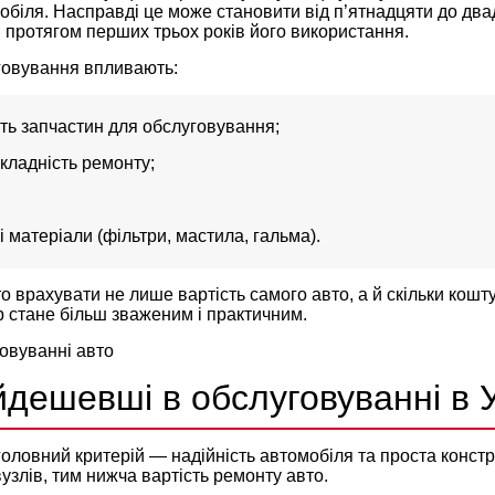
обіля. Насправді це може становити від п’ятнадцяти до двад
я протягом перших трьох років його використання.
говування впливають:
ість запчастин для обслуговування;
складність ремонту;
і матеріали (фільтри, мастила, гальма).
о врахувати не лише вартість самого авто, а й скільки кошт
ір стане більш зваженим і практичним.
йдешевші в обслуговуванні в У
 головний критерій — надійність автомобіля та проста конст
узлів, тим нижча вартість ремонту авто.