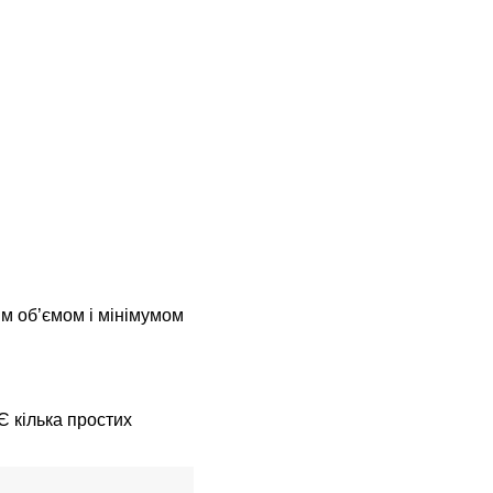
м об’ємом і мінімумом
Є кілька простих