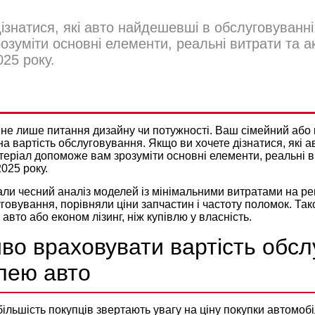
ізнатися, які авто найдешевші в обслуговуванні
зуміти основні елементи, реальні витрати та а
025 року.
Політикою конфіденційності
 НАЙДЕШЕВШІ В ОБСЛУГОВУ
 не лише питання дизайну чи потyжності. Ваш сімейний аб
а вартість обслуговування. Якщо ви хочете дізнатися, які 
теріал допоможе вам зрозуміти основні елементи, реальні в
025 року.
ували чесний аналіз моделей із мінімальними витратами на ре
говування, порівняли ціни запчастин і частоту поломок. Так
г авто
або
економ лізинг
, ніж купівлю у власність.
во враховувати вартість обсл
влею авто
ільшість покупців звертають увагу на ціну покупки автомоб