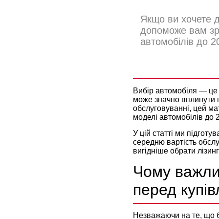
Якщо ви хочете д
допоможе вам зро
автомобілів до 2
ЯКІ АВТО
Вибір автомобіля — це
може значно вплинути н
обслуговуванні, цей ма
моделі автомобілів до 2
У цій статті ми підгот
середню вартість обслу
вигідніше обрати
лізин
Чому важли
перед купі
Незважаючи на те, що б