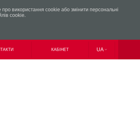
 про використання сookie або змінити персональні
лів сookie.
UA
ТАКТИ
КАБІНЕТ
EN
RU