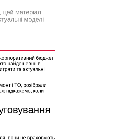
, цей матеріал
ктуальні моделі
ВАННІ
о корпоративний бюджет
авто найдешевші в
итрати та актуальні
монт і ТО, розібрали
ож підкажемо, коли
уговування
іля, вони не враховують