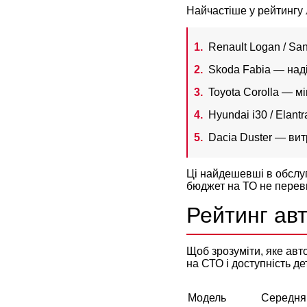
Найчастіше у рейтингу 
Renault Logan / Sa
Skoda Fabia — наді
Toyota Corolla — м
Hyundai i30 / Elan
Dacia Duster — вит
Ці найдешевші в обслуг
бюджет на ТО не переви
Рейтинг авт
Щоб зрозуміти, яке авт
на СТО і доступність де
Модель
Середня 