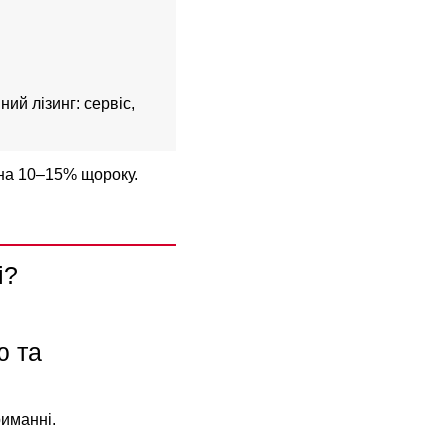
ний лізинг
: сервіс,
на 10–15% щороку.
і?
ю та
иманні.